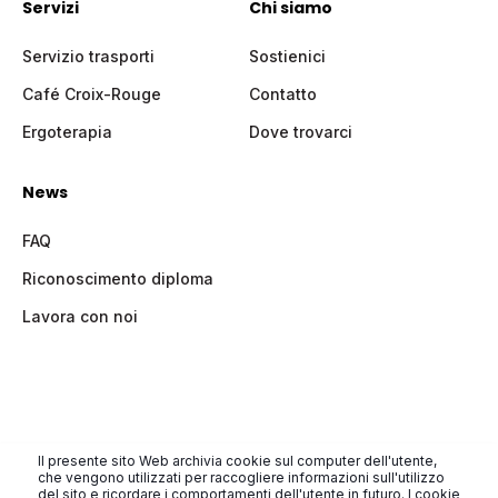
Servizi
Chi siamo
Servizio trasporti
Sostienici
Café Croix-Rouge
Contatto
Ergoterapia
Dove trovarci
News
FAQ
Riconoscimento diploma
Lavora con noi
Il presente sito Web archivia cookie sul computer dell'utente,
All rights reserved
che vengono utilizzati per raccogliere informazioni sull'utilizzo
del sito e ricordare i comportamenti dell'utente in futuro. I cookie