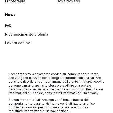
Ergoterapia
Dove trovarci
News
FAQ
Riconoscimento diploma
Lavora con noi
Il presente sito Web archivia cookie sul computer dell'utente,
All rights reserved
che vengono utilizzati per raccogliere informazioni sull'utilizzo
del sito e ricordare i comportamenti dell'utente in futuro. I cookie
Privacy Policy
Powered by Ander Group
servono a migliorare il sito stesso e a offrire un servizio
personalizzato, sia sul sito che tramite altri supporti. Per ulteriori
Cookie Settings
informazioni sui cookie, consultare l'informativa sulla privacy
Se non si accetta l'utilizzo, non verrà tenuta traccia del
comportamento durante visita, ma verrà utilizzato un unico
cookie nel browser per ricordare che si è scelto di non
registrare informazioni sulla navigazione.