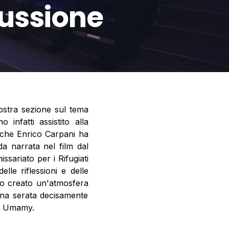
cussione
ostra sezione sul tema
infatti assistito alla
 che Enrico Carpani ha
a narrata nel film dal
ssariato per i Rifugiati
lle riflessioni e delle
nno creato un'atmosfera
una serata decisamente
di Umamy.