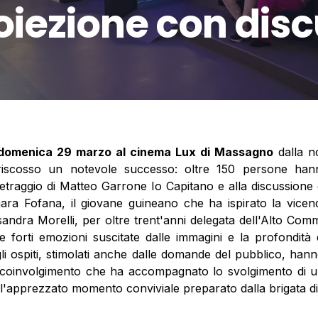
oiezione con dis
domenica 29 marzo al cinema Lux di Massagno
dalla n
iscosso un notevole successo: oltre 150 persone hanno 
etraggio di Matteo Garrone Io Capitano e alla discussione
a Fofana, il giovane guineano che ha ispirato la vicend
ssandra Morelli, per oltre trent'anni delegata dell'Alto Commi
orti emozioni suscitate dalle immagini e la profondità de
li ospiti, stimolati anche dalle domande del pubblico, ha
i coinvolgimento che ha accompagnato lo svolgimento di 
 l'apprezzato momento conviviale preparato dalla brigata 